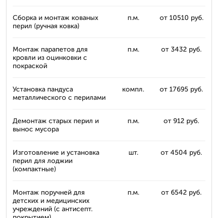
Сборка и монтаж кованых
п.м.
от 10510 руб.
перил (ручная ковка)
Монтаж парапетов для
п.м.
от 3432 руб.
кровли из оцинковки с
покраской
Установка пандуса
компл.
от 17695 руб.
металлического с перилами
Демонтаж старых перил и
п.м.
от 912 руб.
вынос мусора
Изготовление и установка
шт.
от 4504 руб.
перил для лоджии
(компактные)
Монтаж поручней для
п.м.
от 6542 руб.
детских и медицинских
учреждений (с антисепт.
покрытием)