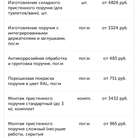
Изготовление складного
шт.
от 4826 руб.
пристенного поручня (для
туалетов/ванн), шт.
Изготовление поручня с
пог.м
от 3324 руб.
интегрированными
держателями и заглушками,
пог.м
Антикоррозийная обработка
пог.м
от 483 руб.
и грунтовка поручня, пог.м
Порошковая покраска
пог.м
от 751 руб.
поручня в цвет RAL, пог.м
Монтаж пристенного
компл.
от 3432 руб.
поручня стандартный (до 3
м), комплект
Монтаж пристенного
пог.м
от 965 руб.
поручня сложный (несущие
работы, скрытые