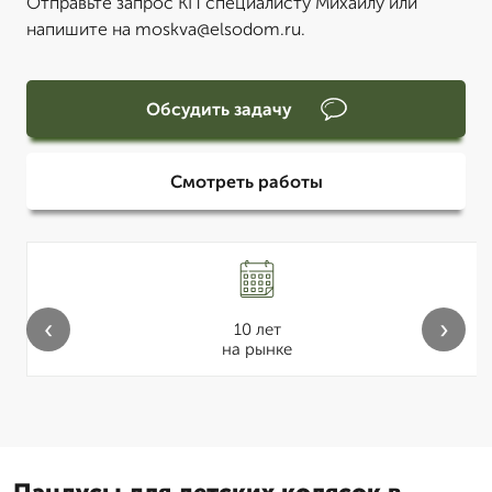
Отправьте запрос КП специалисту Михаилу или
напишите на moskva@elsodom.ru.
Обсудить задачу
Смотреть работы
‹
›
10 лет
на рынке