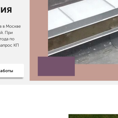
тия
в в Москве
ей. При
 года по
запрос КП
работы