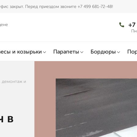
фис закрыт. Перед приездом звоните +7 499 681-72-48!
+7
цене
Пн
есы и козырьки
Парапеты
Бордюры
По
, демонтаж и
ч в