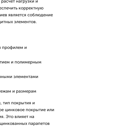
расчет нагрузки и
еспечить корректную
риев является соблюдение
щитных элементов.
м профилем и
ытием и полимерным
енными элементами
тежам и размерам
, тип покрытия и
ое цинковое покрытие или
я. Это влияет на
оцинкованных парапетов