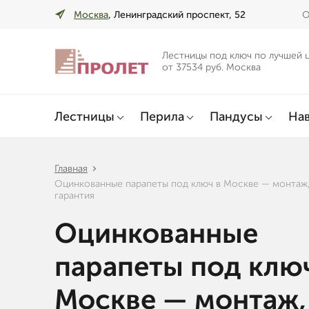
Москва
, Ленинградский проспект, 52
О
Лестницы под ключ по лучшей 
от 37534 руб. Москва
Лестницы
Перила
Пандусы
Нав
Главная
Оцинкованные парапеты под ключ в Москве — монтаж
гарантия
Оцинкованные
парапеты под клю
Москве — монтаж,